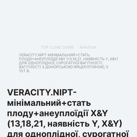
TOP CLINIC DENIS
АНАЛІЗИ
VERACITY.NIPT-МІНІМАЛЬНИЙ+СТАТЬ
ПЛОДУ+АНЕУПЛОЇДІЇ X&Y (13,18,21, НАЯВНІСТЬ Y, X&Y)
ДЛЯ ОДНОПЛІДНОЇ, СУРОГАТНОЇ ВАГІТНОСТІ,
ВАГІТНОСТІ З ДОНОРСЬКОЮ ЯЙЦЕКЛІТИНОЮ, З
10Т.В.
VERACITY.NIPT-
мінімальний+стать
плоду+анеуплоїдії X&Y
(13,18,21, наявність Y, X&Y)
для одноплідної, сурогатної