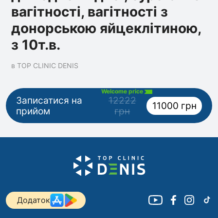
вагітності, вагітності з
донорською яйцеклітиною,
з 10т.в.
в TOP CLINIC DENIS
Welcome price
Записатися на
12222
11000 грн
прийом
грн
Додаток