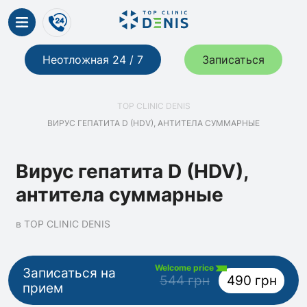
Неотложная 24 / 7
Записаться
TOP CLINIC DENIS
ВИРУС ГЕПАТИТА D (HDV), АНТИТЕЛА СУММАРНЫЕ
Вирус гепатита D (HDV),
антитела суммарные
в TOP CLINIC DENIS
Welcome price
Записаться на
544 грн
490 грн
прием