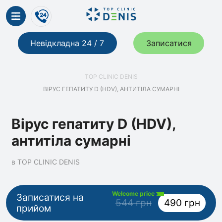
Невідкладна 24 / 7
Записатися
TOP CLINIC DENIS
ВІРУС ГЕПАТИТУ D (HDV), АНТИТІЛА СУМАРНІ
Вірус гепатиту D (HDV),
антитіла сумарні
в TOP CLINIC DENIS
Welcome price
Записатися на
544 грн
490 грн
прийом