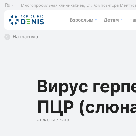
Ru
Многопрофильная клиника
Киев, ул. Композитора Мейтус
Взрослым
Детям
На
На главную
Вирус герпе
ПЦР (слюн
в TOP CLINIC DENIS