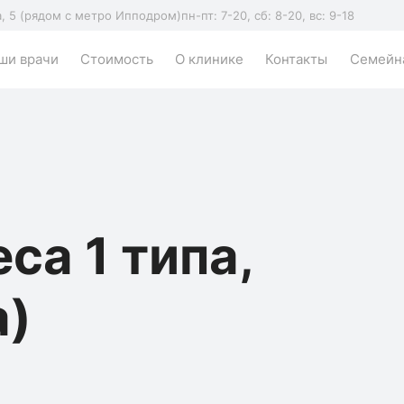
а, 5 (рядом с метро Ипподром)
пн-пт: 7-20, сб: 8-20, вс: 9-18
ши врачи
Стоимость
О клинике
Контакты
Семейна
са 1 типа,
а)