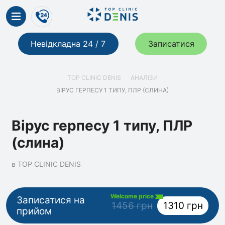
Невідкладна 24 / 7
Записатися
TOP CLINIC DENIS
АНАЛІЗИ
ВІРУС ГЕРПЕСУ 1 ТИПУ, ПЛР (СЛИНА)
Вірус герпесу 1 типу, ПЛР
(слина)
в TOP CLINIC DENIS
Welcome price
Записатися на
1456 грн
1310 грн
прийом