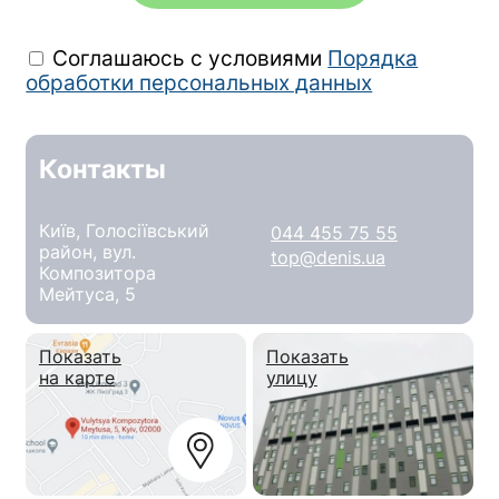
Соглашаюсь с условиями
Порядка
обработки персональных данных
Контакты
Київ, Голосіївський
044 455 75 55
район, вул.
top@denis.ua
Композитора
Мейтуса, 5
Показать
Показать
на карте
улицу