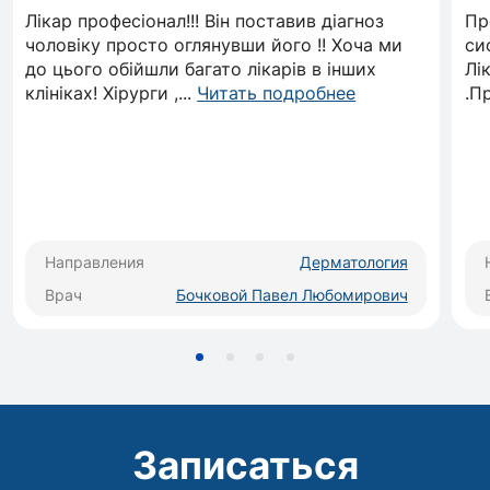
Дерматологическая хирургия:
Лікар професіонал!!! Він поставив діагноз
Пр
радиоволновое удаление новообразований,
чоловіку просто оглянувши його !! Хоча ми
си
папиллом, бородавок, телеангиэктазий,
до цього обійшли багато лікарів в інших
Лі
остроконечных кондилом, контагиозного
клініках! Хірурги ,
...
Читать подробнее
.П
моллюска и прочее;
Частичное и тотальное удаление ногтевых
пластинок;
Местное лечение ЗППП;
Манипуляции жидким азотом
(криодеструкция)
Направления
Дерматология
Люминесцентная диагностика.
Врач
Бочковой Павел Любомирович
Записаться