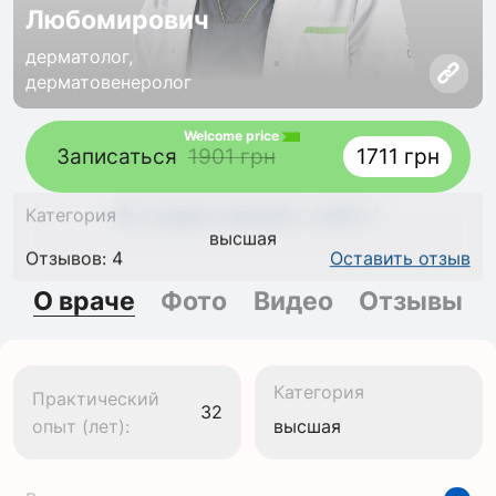
Любомирович
дерматолог,
дерматовенеролог
Welcome price
Записаться
1901 грн
1711 грн
Создано записей с сайта: 1
Категория
высшая
Отзывов: 4
Оставить отзыв
О враче
Фото
Видео
Отзывы
Категория
Практический
32
опыт (лет):
высшая