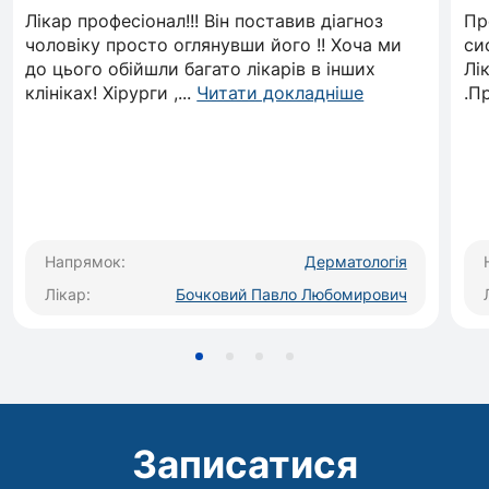
кондилом, контагіозного молюска та інше;
Лікар професіонал!!! Він поставив діагноз
Пр
Часткове та тотальне видалення нігтьових
чоловіку просто оглянувши його !! Хоча ми
си
до цього обійшли багато лікарів в інших
Лі
пластинок;
клініках! Хірурги ,
...
Читати докладніше
.П
Місцеве лікування ЗПСШ;
Маніпуляції рідким азотом (кріодеструкція)
Люмінесцентна діагностика
Напрямок:
Дерматологія
Лікар:
Бочковий Павло Любомирович
Записатися