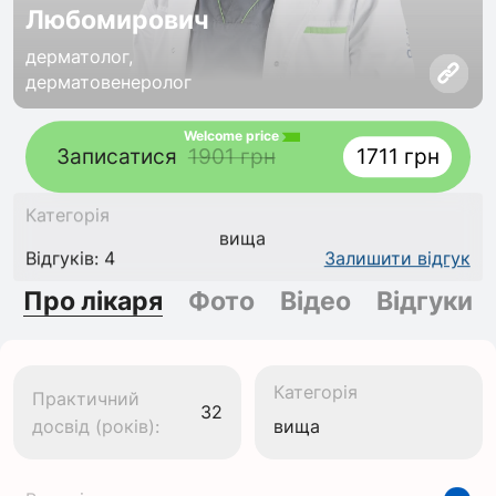
Любомирович
дерматолог,
дерматовенеролог
Welcome price
Записатися
1901 грн
1711 грн
Категорія
вища
Відгуків: 4
Залишити відгук
Про лікаря
Фото
Відео
Відгуки
Категорія
Практичний
32
досвід (років):
вища