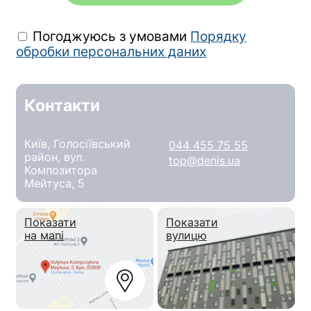
Погоджуюсь з умовами
Порядку
обробки персональних даних
Контакти
Київ, Голосіївський
044 455 75 55
район, вул.
top@denis.ua
Композитора
Мейтуса, 5
Показати
Показати
на мапі
вулицю