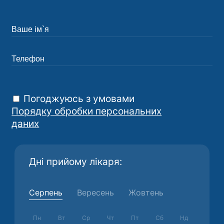
Погоджуюсь з умовами
Порядку обробки персональних
даних
Дні прийому лікаря:
Серпень
Вересень
Жовтень
Пн
Вт
Ср
Чт
Пт
Сб
Нд