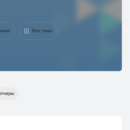
ники
Все темы
ртнеры