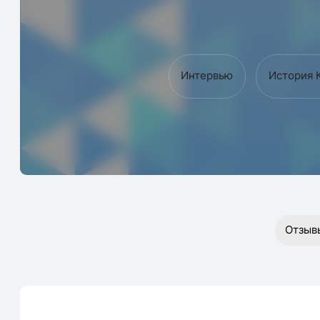
Интервью
История 
Отзыв