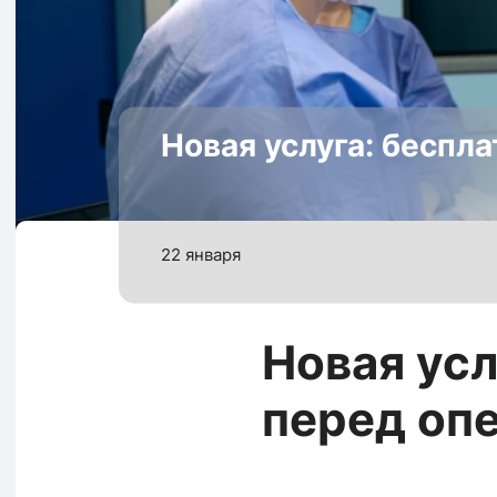
Новая услуга: беспл
22 января
Новая усл
перед оп