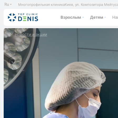
Ru
Многопрофильная клиника
Киев, ул. Композитора Мейтус
Взрослым
Детям
На
Новости и акции