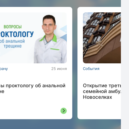
рачу
25 июня
События
ы проктологу об анальной
Открытие третьег
не
семейной амбула
Новоселках