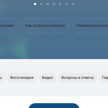
Клиники
Как устроена клиника
Направления Кли
ы
Фотогалерея
Видео
Вопросы и ответы
Па