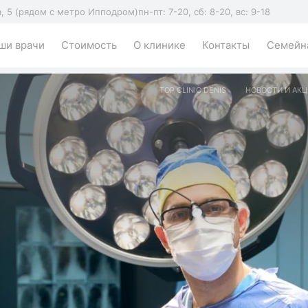
а, 5 (рядом с метро Ипподром)
пн-пт: 7-20, сб: 8-20, вс: 9-18
ши врачи
Стоимость
О клинике
Контакты
Семейна
TOP CLINIC DENIS
НОВОСТИ И АК