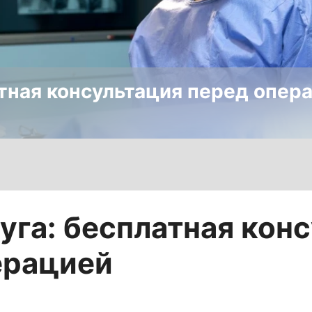
атная консультация перед опер
уга: бесплатная кон
ерацией