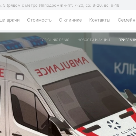
а, 5 (рядом с метро Ипподром)
пн-пт: 7-20, сб: 8-20, вс: 9-18
ши врачи
Стоимость
О клинике
Контакты
Семейна
TOP CLINIC DENIS
НОВОСТИ И АКЦИИ
ПРИГЛАША