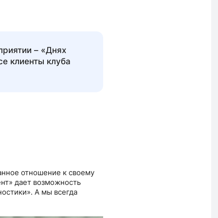
риятии – «Днях
се клиенты клуба
нанное отношение к своему
ент» дает возможность
остики». А мы всегда