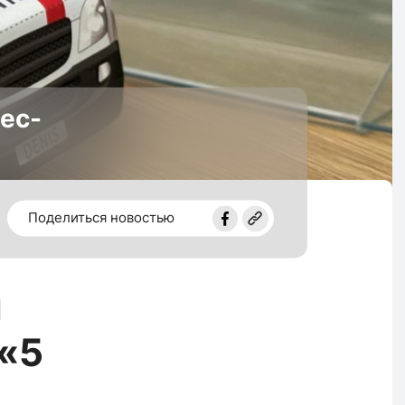
ес-
Поделиться новостью
й
 «5