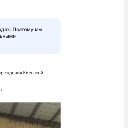
одах. Поэтому мы
льными
учреждения Киевской
а