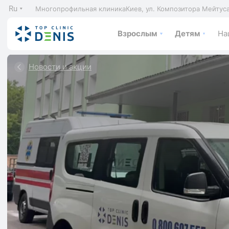
Ru
Многопрофильная клиника
Киев, ул. Композитора Мейтус
Взрослым
Детям
На
Новости и акции