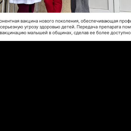
онентная вакцина нового поколения, обеспечивающая проф
серьезную угрозу здоровью детей. Передача препарата по
вакцинацию малышей в общинах, сделав ее более доступно