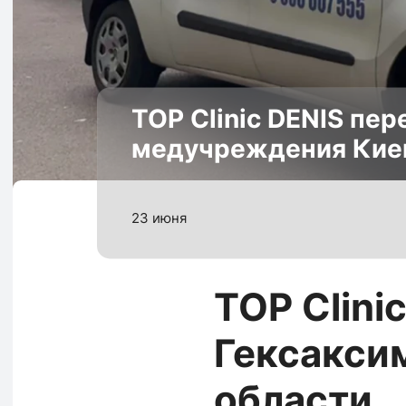
TOP Clinic DENIS пе
медучреждения Киев
23 июня
TOP Clini
Гексакси
области