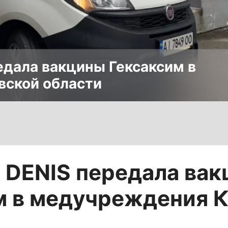
редала вакцины Гексаксим в
ской области
c DENIS передала ва
м в медучреждения 