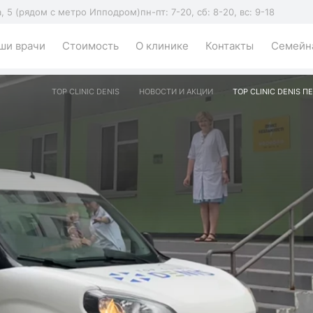
а, 5 (рядом с метро Ипподром)
пн-пт: 7-20, сб: 8-20, вс: 9-18
ши врачи
Стоимость
О клинике
Контакты
Семейна
TOP CLINIC DENIS
НОВОСТИ И АКЦИИ
TOP CLINIC DENIS