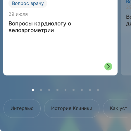
В
Вопрос врачу
2
29 июля
В
д
Вопросы кардиологу о
велоэргометрии
Интервью
История Клиники
Как устр