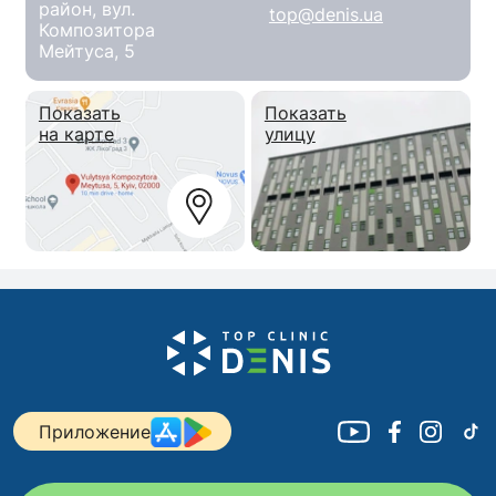
район, вул.
top@denis.ua
Композитора
Мейтуса, 5
Показать
Показать
на карте
улицу
Приложение