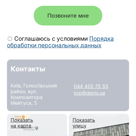
Позвоните мне
Соглашаюсь с условиями
Порядка
обработки персональных данных
Контакты
Київ, Голосіївський
044 455 75 55
район, вул.
top@denis.ua
Композитора
Мейтуса, 5
Показать
Показать
на карте
улицу