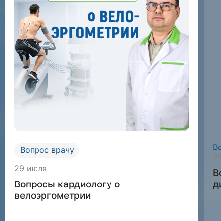
В
Вопрос врачу
2
29 июля
В
д
Вопросы кардиологу о
велоэргометрии