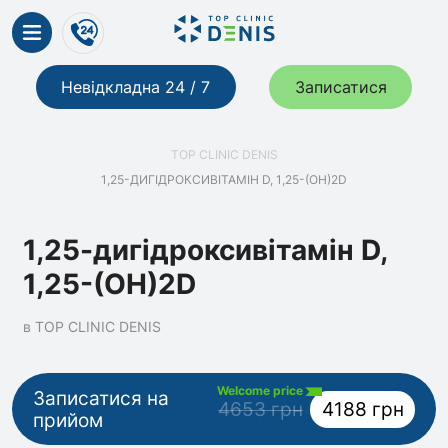
Невідкладна 24 / 7
Записатися
TOP CLINIC DENIS
1,25-ДИГІДРОКСИВІТАМІН D, 1,25-(OH)2D
1,25-дигідроксивітамін D,
1,25-(OH)2D
в TOP CLINIC DENIS
Welcome price
Записатися на
4653 грн
4188 грн
прийом