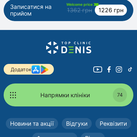
Welcome price
Записатися на
1362 грн
1226 грн
прийом
Додаток
Напрямки клініки
74
Новини та акції
Відгуки
Реквізити