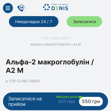
Невідкладна 24 / 7
Записатися
TOP CLINIC DENIS
АЛЬФА-2 МАКРОГЛОБУЛІН / А2 М
Альфа-2 макроглобулін /
А2 М
в TOP CLINIC DENIS
Welcome price
Записатися на
611 грн
550 грн
прийом