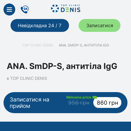
Невідкладна 24 / 7
Записатися
TOP CLINIC DENIS
ANA. SMDP-S, АНТИТІЛА IGG
ANA. SmDP-S, антитіла IgG
в TOP CLINIC DENIS
Welcome price
Записатися на
956 грн
860 грн
прийом