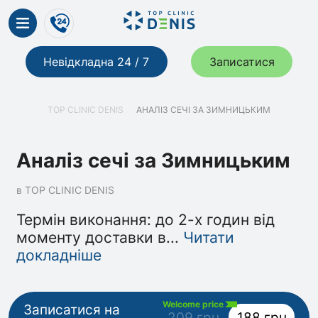
Невідкладна 24 / 7
Записатися
TOP CLINIC DENIS
АНАЛІЗ СЕЧІ ЗА ЗИМНИЦЬКИМ
Аналіз сечі за Зимницьким
в TOP CLINIC DENIS
Термін виконання: до 2-х годин від
моменту доставки в
...
Читати
докладніше
Welcome price
Записатися на
209 грн
188 грн