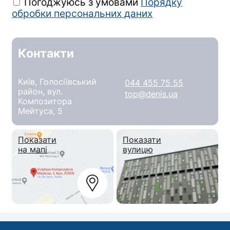
Погоджуюсь з умовами
Порядку
обробки персональних даних
Контакти
Київ, Голосіївський
044 455 75 55
район, вул.
top@denis.ua
Композитора
Мейтуса, 5
Показати
Показати
на мапі
вулицю