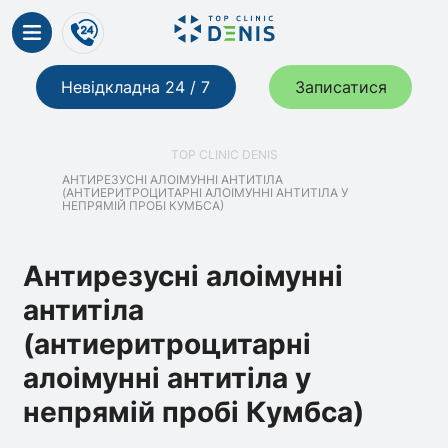
Невідкладна 24 / 7
Записатися
TOP CLINIC DENIS
АНТИРЕЗУСНІ АЛОІМУННІ АНТИТІЛА
(АНТИЕРИТРОЦИТАРНІ АЛОІМУННІ АНТИТІЛА У
НЕПРЯМІЙ ПРОБІ КУМБСА)
Антирезусні алоімунні
антитіла
(антиеритроцитарні
алоімунні антитіла у
непрямій пробі Кумбса)