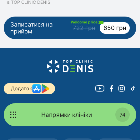
в TOP CLINIC DENIS
Welcome price
Записатися на
722 грн
650 грн
прийом
Додаток
Напрямки клініки
74