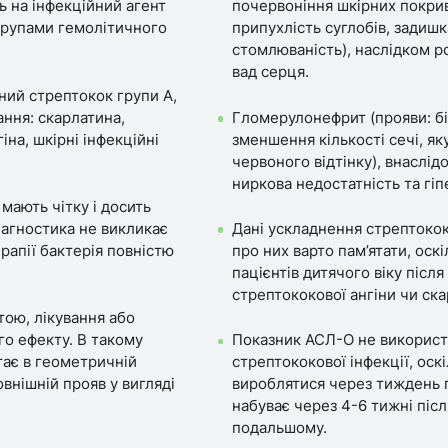
ь на інфекційний агент
почервоніння шкірних покрив
групами гемолітичного
припухлість суглобів, задишк
стомлюваність), наслідком р
вад серця.
ний стрептокок групи А,
ння: скарлатина,
Гломерулонефрит (прояви: бі
на, шкірні інфекційні
зменшення кількості сечі, як
червоного відтінку), внаслі
ниркова недостатність та гіп
мають чітку і досить
іагностика не викликає
Дані ускладнення стрептокок
рапії бактерія повністю
про них варто пам’ятати, оск
пацієнтів дитячого віку післ
стрептококової ангіни чи ска
тою, лікування або
го ефекту. В такому
Показник АСЛ-О не використо
тає в геометричній
стрептококової інфекції, оск
внішній прояв у вигляді
вироблятися через тиждень 
набуває через 4-6 тижні піс
подальшому.