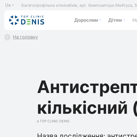
Ua
Багатопрофільна клініка
Київ, вул. Композитора Мейтуса, 
Дорослим
Дітям
На
На головну
Антистрепт
кількісний
в TOP CLINIC DENIS
Назва дослідження: антистре