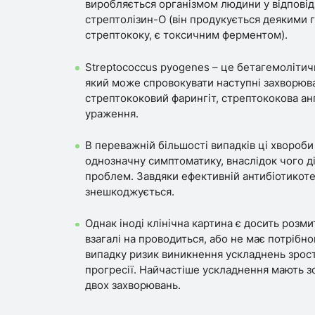
виробляється організмом людини у відповід
стрептолізин-О (він продукується деякими 
стрептококу, є токсичним ферментом).
Streptococcus pyogenes – це бетагемолітич
який може спровокувати наступні захворюва
стрептококовий фарингіт, стрептококова ангі
ураження.
В переважній більшості випадків ці хвороби 
однозначну симптоматику, внаслідок чого д
проблем. Завдяки ефективній антибіотикоте
знешкоджується.
Однак іноді клінічна картина є досить розми
взагалі на проводиться, або не має потрібно
випадку ризик виникнення ускладнень зрос
прогресії. Найчастіше ускладнення мають зо
двох захворювань.