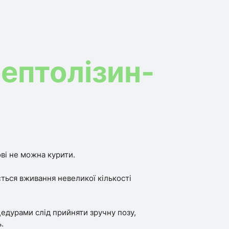
рептолізин-
ві не можна курити.
ться вживання невеликої кількості
едурами слід прийняти зручну позу,
.