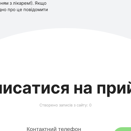
ням з лікарем!). Якщо
дно про це повідомити
писатися на при
Створено записів з сайту: 0