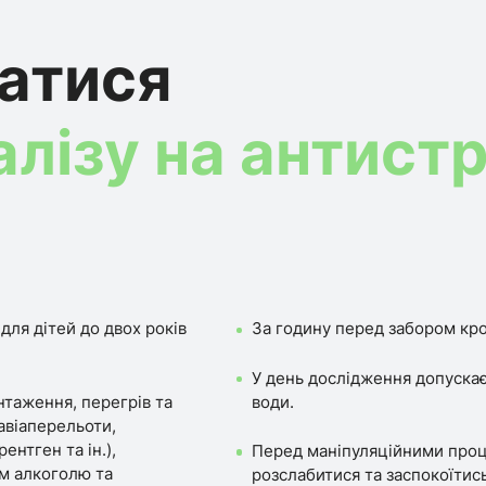
ватися
алізу на антист
для дітей до двох років
За годину перед забором кро
У день дослідження допускає
нтаження, перегрів та
води.
авіаперельоти,
ентген та ін.),
Перед маніпуляційними проц
ом алкоголю та
розслабитися та заспокоїтись