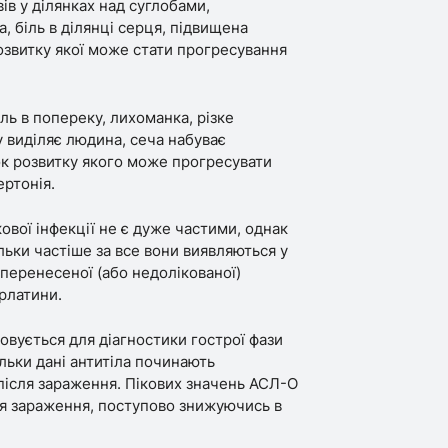
ів у ділянках над суглобами,
а, біль в ділянці серця, підвищена
озвитку якої може стати прогресування
ль в попереку, лихоманка, різке
у виділяє людина, сеча набуває
док розвитку якого може прогресувати
ертонія.
ової інфекції не є дуже частими, однак
ільки частіше за все вони виявляються у
я перенесеної (або недолікованої)
рлатини.
вується для діагностики гострої фази
ільки дані антитіла починають
після зараження. Пікових значень АСЛ-О
ля зараження, поступово знижуючись в