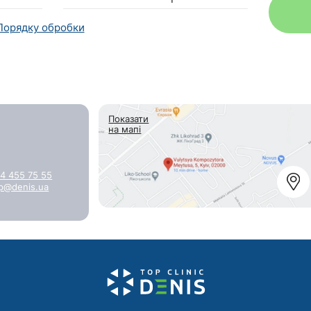
Порядку обробки
Показати
на мапі
4 455 75 55
p@denis.ua