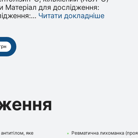
и Матеріал для дослідження:
лідження:
...
Читати докладніше
грн
дження
антитілом, яке
Ревматична лихоманка (прояв