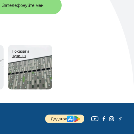
Зателефонуйте мені
Показати
вулицю
Додаток