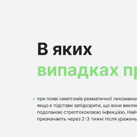
В яких
випадках п
при появі симптомів ревматичної лихоманк
якщо є підстави запідозрити, що вони викл
подоланою стрептококовою інфекцією. Най
призначають через 2-3 тижні після уражень 