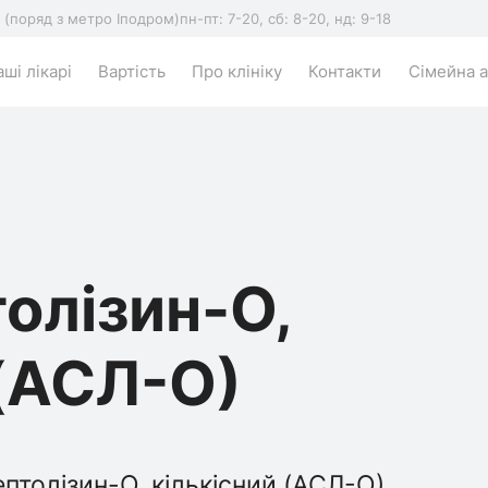
5 (поряд з метро Іподром)
пн-пт: 7-20, сб: 8-20, нд: 9-18
ші лікарі
Вартість
Про клініку
Контакти
Сімейна а
олізин-О,
 (АСЛ-О)
птолізин-О, кількісний (АСЛ-О)