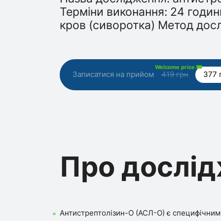
Терміни виконання: 24 годин
кров (сиворотка) Метод дос
Welcome price
Записатися на прийом
419 грн
377 
Про дослі
Антистрептолізин-О (АСЛ-О) є специфічним 