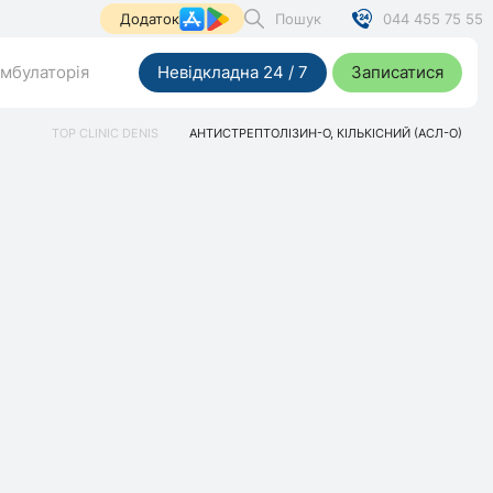
Пошук
044 455 75 55
Додаток
мбулаторія
Невідкладна 24 / 7
Записатися
TOP CLINIC DENIS
АНТИСТРЕПТОЛІЗИН-О, КІЛЬКІСНИЙ (АСЛ-О)