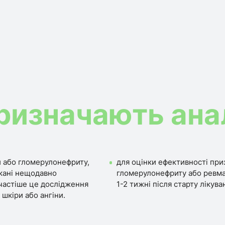
ризначають ана
и або гломерулонефриту,
для оцінки ефективності приз
икані нещодавно
гломерулонефриту або ревма
частіше це дослідження
1-2 тижні після старту лікува
шкіри або ангіни.