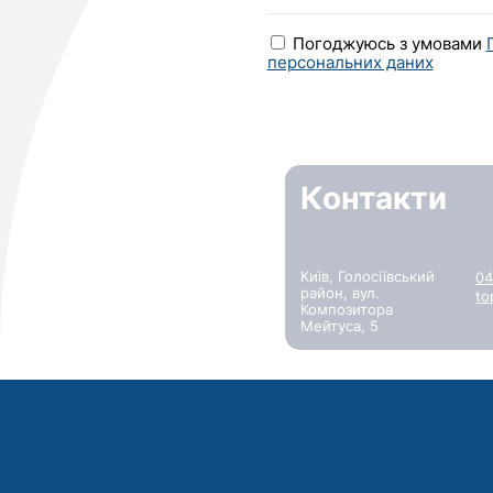
Погоджуюсь з умовами
персональних даних
Контакти
Київ, Голосіївський
04
район, вул.
to
Композитора
Мейтуса, 5