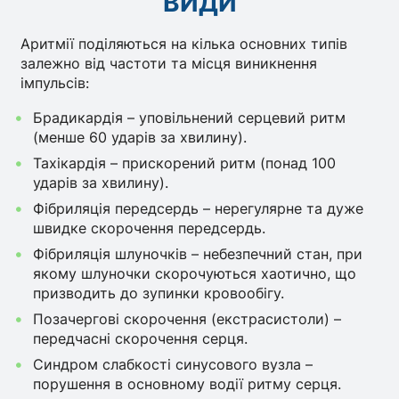
ВИДИ
Аритмії поділяються на кілька основних типів
залежно від частоти та місця виникнення
імпульсів:
Брадикардія – уповільнений серцевий ритм
(менше 60 ударів за хвилину).
Тахікардія – прискорений ритм (понад 100
ударів за хвилину).
Фібриляція передсердь – нерегулярне та дуже
швидке скорочення передсердь.
Фібриляція шлуночків – небезпечний стан, при
якому шлуночки скорочуються хаотично, що
призводить до зупинки кровообігу.
Позачергові скорочення (екстрасистоли) –
передчасні скорочення серця.
Синдром слабкості синусового вузла –
порушення в основному водії ритму серця.