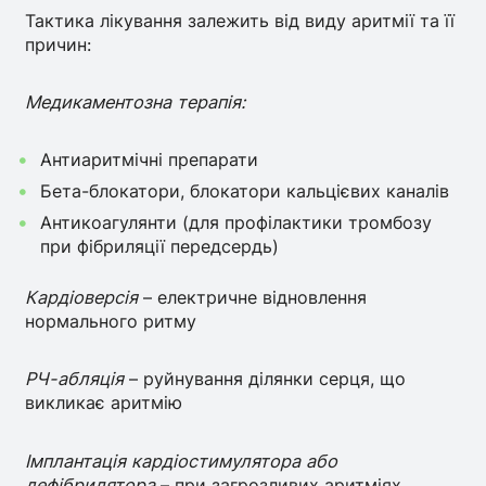
Тактика лікування залежить від виду аритмії та її
причин:
Медикаментозна терапія:
Антиаритмічні препарати
Бета-блокатори, блокатори кальцієвих каналів
Антикоагулянти (для профілактики тромбозу
при фібриляції передсердь)
Кардіоверсія
– електричне відновлення
нормального ритму
РЧ-абляція
– руйнування ділянки серця, що
викликає аритмію
Імплантація кардіостимулятора або
дефібрилятора
– при загрозливих аритміях