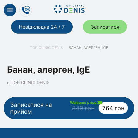
Невідкладна 24 / 7
Записатися
TOP CLINIC DENIS
БАНАН, АЛЕРГЕН, IGE
Банан, алерген, IgE
в TOP CLINIC DENIS
Welcome price
Записатися на
849 грн
764 грн
прийом