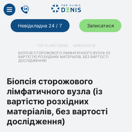
Невідкладна 24 / 7
Записатися
TOP CLINIC DENIS
МАМОЛОГІЯ
БІОПСІЯ СТОРОЖОВОГО ЛІМФАТИЧНОГО ВУЗЛА (ІЗ
ВАРТІСТЮ РОЗХІДНИХ МАТЕРІАЛІВ, БЕЗ ВАРТОСТІ
ДОСЛІДЖЕННЯ)
Біопсія сторожового
лімфатичного вузла (із
вартістю розхідних
матеріалів, без вартості
дослідження)