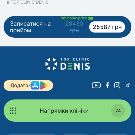
в TOP CLINIC DENIS
Welcome price
Записатися на
28430
25587 грн
прийом
грн
Додаток
Напрямки клініки
74