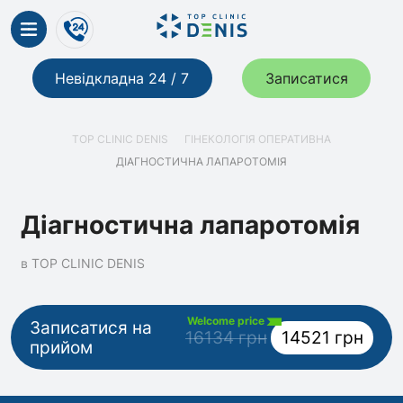
Невідкладна 24 / 7
Записатися
TOP CLINIC DENIS
ГІНЕКОЛОГІЯ ОПЕРАТИВНА
ДІАГНОСТИЧНА ЛАПАРОТОМІЯ
Діагностична лапаротомія
в TOP CLINIC DENIS
Welcome price
Записатися на
16134 грн
14521 грн
прийом