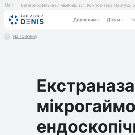
Ua
Багатопрофільна клініка
Київ, вул. Композитора Мейтуса, 
Дорослим
Дітям
На
На головну
Екстраназ
мікрогаймо
ендоскопі