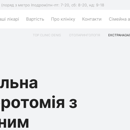
5 (поряд з метро Іподром)
пн-пт: 7-20, сб: 8-20, нд: 9-18
ші лікарі
Вартість
Про клініку
Контакти
Сімейна а
TOP CLINIC DENIS
ОТОЛАРИНГОЛОГІЯ
ЕКСТРАНАЗА
альна
ротомія з
чним