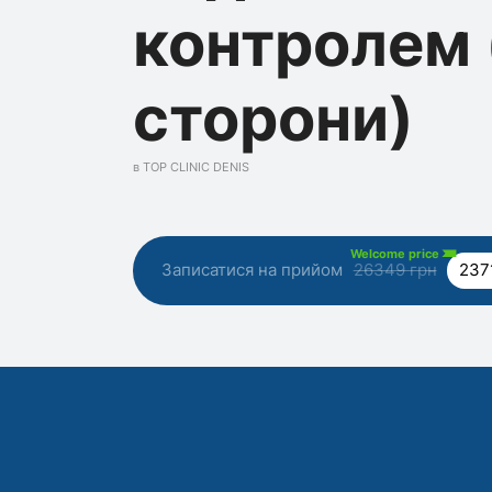
контролем (
сторони)
в TOP CLINIC DENIS
Welcome price
Записатися на прийом
26349 грн
237