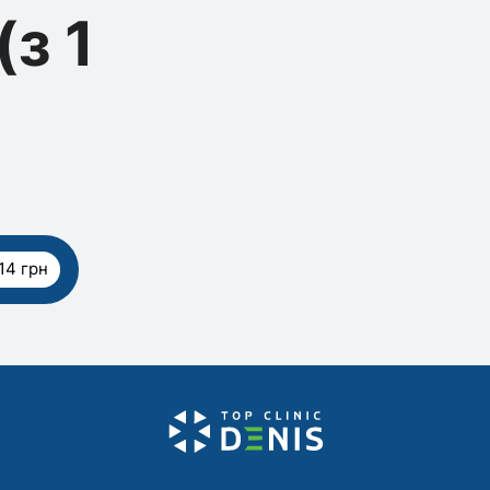
з 1
14 грн