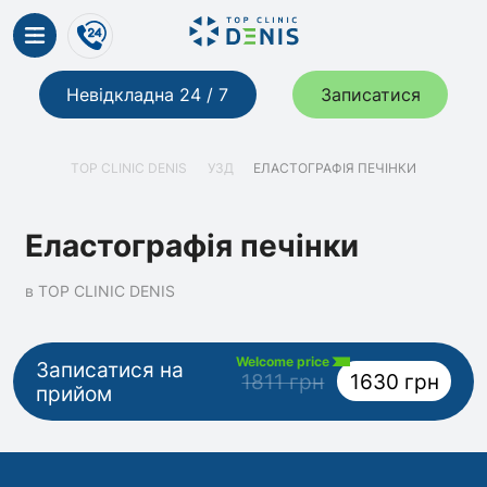
Невідкладна 24 / 7
Записатися
TOP CLINIC DENIS
УЗД
ЕЛАСТОГРАФІЯ ПЕЧІНКИ
Еластографія печінки
в TOP CLINIC DENIS
Welcome price
Записатися на
1811 грн
1630 грн
прийом