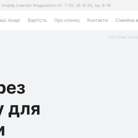
5 (поряд з метро Іподром)
пн-пт: 7-20, сб: 8-20, нд: 9-18
ші лікарі
Вартість
Про клініку
Контакти
Сімейна а
TOP CLINIC DENI
рез
у для
и