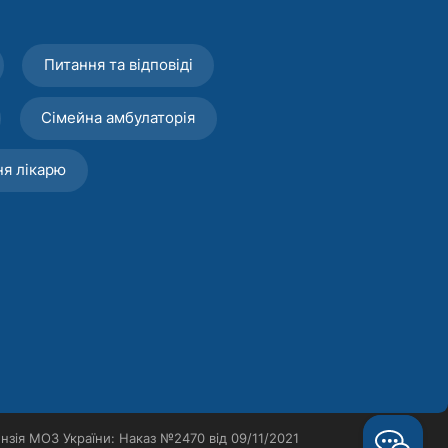
Питання та відповіді
Сімейна амбулаторія
ня лікарю
нзія МОЗ України: Наказ №2470 від 09/11/2021