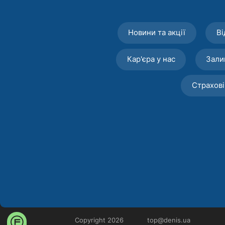
Новини та акції
Ві
Кар'єра у нас
Зали
Страхові
Copyright 2026
top@denis.ua