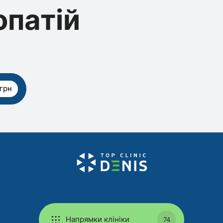
опатій
грн
Напрямки клініки
74