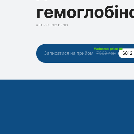
гемоглобін
в TOP CLINIC DENIS
Welcome price
Записатися на прийом
7569 грн
6812 