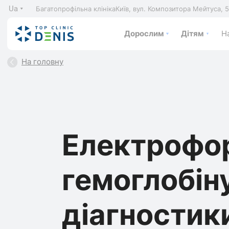
Ua
Багатопрофільна клініка
Київ, вул. Композитора Мейтуса, 
Дорослим
Дітям
На
На головну
Електрофо
гемоглобін
діагностик