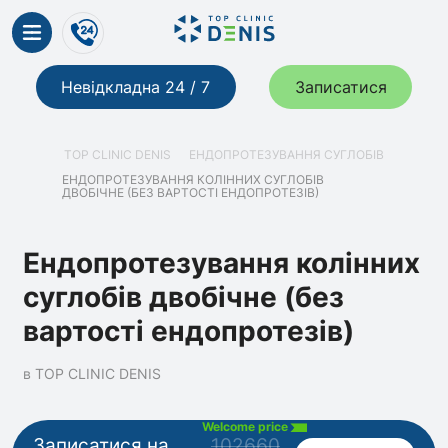
Невідкладна 24 / 7
Записатися
TOP CLINIC DENIS
ЕНДОПРОТЕЗУВАННЯ СУГЛОБІВ
ЕНДОПРОТЕЗУВАННЯ КОЛІННИХ СУГЛОБІВ
ДВОБІЧНЕ (БЕЗ ВАРТОСТІ ЕНДОПРОТЕЗІВ)
Ендопротезування колінних
суглобів двобічне (без
вартості ендопротезів)
в TOP CLINIC DENIS
Welcome price
Записатися на
102660