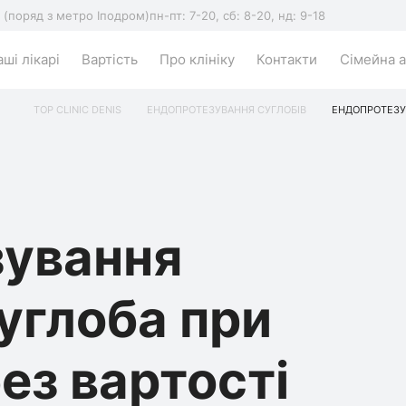
5 (поряд з метро Іподром)
пн-пт: 7-20, сб: 8-20, нд: 9-18
ші лікарі
Вартість
Про клініку
Контакти
Сімейна а
TOP CLINIC DENIS
ЕНДОПРОТЕЗУВАННЯ СУГЛОБІВ
ЕНДОПРОТЕЗУВ
зування
суглоба при
без вартості