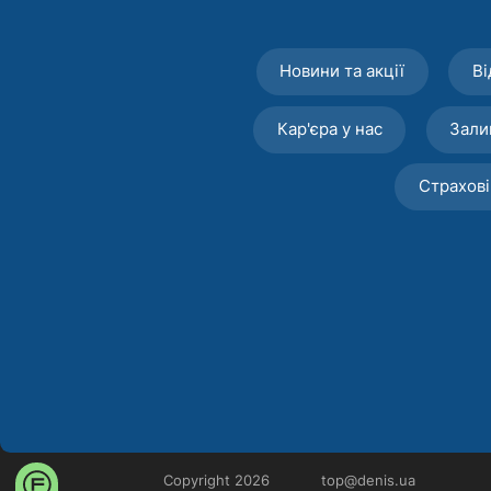
Новини та акції
Ві
Кар'єра у нас
Зали
Страхові
Copyright 2026
top@denis.ua