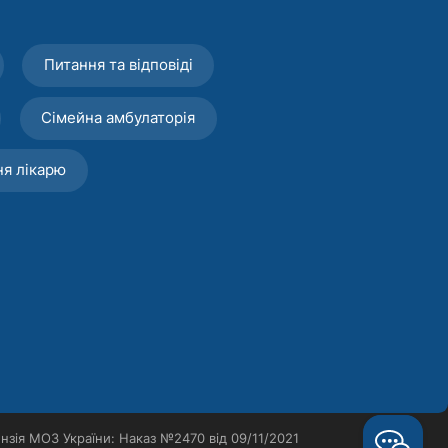
Питання та відповіді
Сімейна амбулаторія
ня лікарю
нзія МОЗ України: Наказ №2470 від 09/11/2021