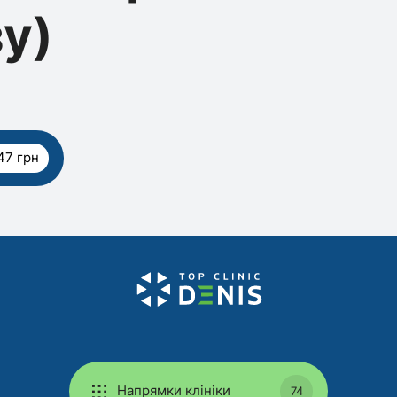
у)
47 грн
Напрямки клініки
74