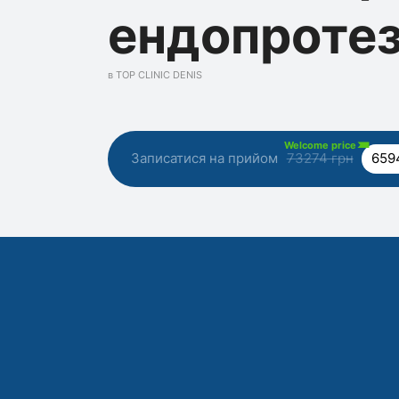
ендопротез
в TOP CLINIC DENIS
Welcome price
Записатися на прийом
73274 грн
659