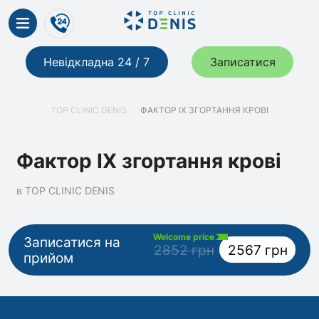
Невідкладна 24 / 7
Записатися
TOP CLINIC DENIS
ФАКТОР IX ЗГОРТАННЯ КРОВІ
Фактор IX згортання крові
в TOP CLINIC DENIS
Welcome price
Записатися на
2852 грн
2567 грн
прийом