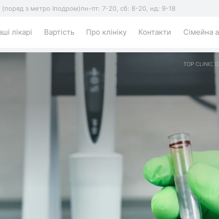
5 (поряд з метро Іподром)
пн-пт: 7-20, сб: 8-20, нд: 9-18
ші лікарі
Вартість
Про клініку
Контакти
Сімейна а
TOP CLINIC D