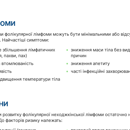
ТОМИ
ви фолікулярної лімфоми можуть бути мінімальними або відс
. Найчастіші симптоми:
е збільшення лімфатичних
зниження маси тіла без ви
я, пахви, пах)
причин
 втомлюваність
зниження апетиту
ивість
часті інфекційні захворюва
ідвищення температури тіла
НИ
и розвитку фолікулярної неходжкінської лімфоми остаточно 
До факторів ризику належать: