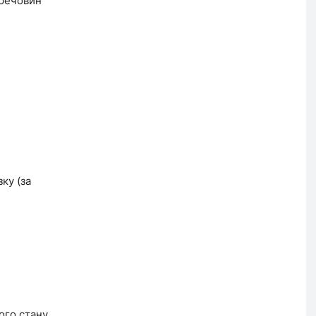
 речовин
ку (за
ого стану