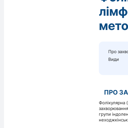
лімф
мето
Про захв
Види
ПРО З
Фолікулярна 
захворювання 
групи індоле
неходжкінськ