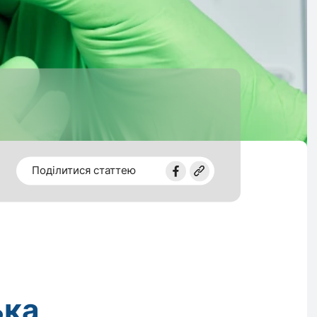
Поділитися статтею
ька