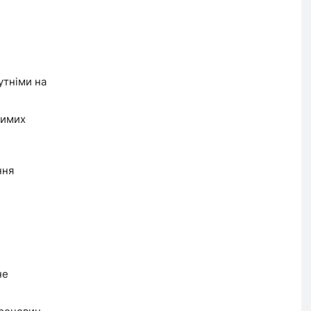
утніми на
димих
ння
не