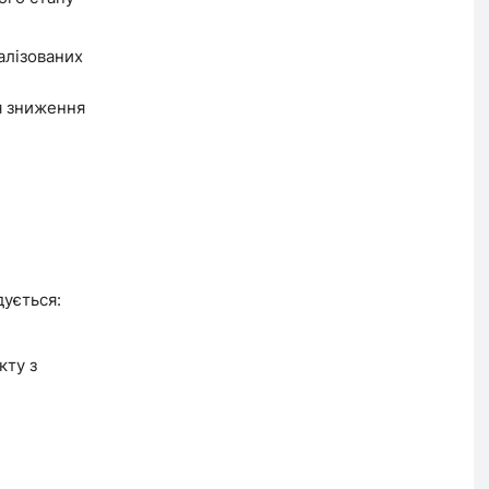
алізованих
я зниження
дується:
кту з