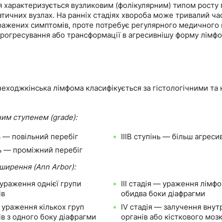
 характеризується вузликовим (фолікулярним) типом росту
атичних вузлах. На ранніх стадіях хвороба може тривалий ча
ражених симптомів, проте потребує регулярного медичного
прогресування або трансформації в агресивнішу форму лімфо
еходжкінська лімфома класифікується за гістологічними та 
ним ступенем (grade):
нь — повільний перебіг
IIIB ступінь — більш агрес
нь — проміжний перебіг
ширення (Ann Arbor):
 ураження однієї групи
III стадія — ураження лімфо
ів
обидва боки діафрагми
— ураження кількох груп
IV стадія — залучення внут
в з одного боку діафрагми
органів або кісткового моз