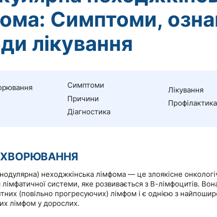
ома: Симптоми, озна
ди лікування
Симптоми
орювання
Лікування
Причини
Профілактика
Діагностика
АХВОРЮВАННЯ
(нодулярна) неходжкінська лімфома — це злоякісне онкологі
лімфатичної системи, яке розвивається з В-лімфоцитів. Вон
нтних (повільно прогресуючих) лімфом і є однією з найпоши
их лімфом у дорослих.