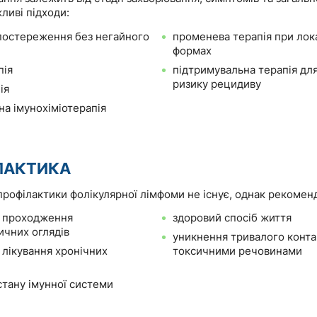
ливі підходи:
постереження без негайного
променева терапія при лок
формах
пія
підтримувальна терапія дл
ризику рецидиву
ія
на імунохіміотерапія
ЛАКТИКА
рофілактики фолікулярної лімфоми не існує, однак рекомен
 проходження
здоровий спосіб життя
ичних оглядів
уникнення тривалого конта
 лікування хронічних
токсичними речовинами
стану імунної системи