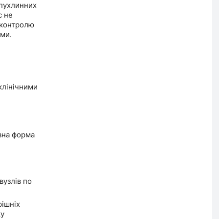
 пухлинних
с не
 контролю
ми.
клінічними
ивна форма
вузлів по
рішніх
ку