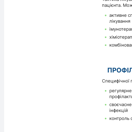
пацієнта. Мож
активне с
лікування
імунотера
хіміотерап
комбінова
ПРОФІ
Специфічної п
регулярне
профілакт
своєчасне
інфекцій
контроль 