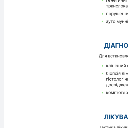
генетичні 
транслокац
порушення
аутоімунн
ДІАГН
Для встановле
клінічний 
біопсія лі
гістологіч
дослідже
комп’ютер
ЛІКУВ
Тактика лікув