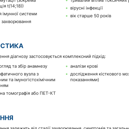
мутації (зокрема
тривалий вплив токсичних
ія t(14;18))
вірусні інфекції
 імунної системи
вік старше 50 років
і захворювання
ОСТИКА
ння діагнозу застосовується комплексний підхід:
огляд та збір анамнезу
аналізи крові
мфатичного вузла з
дослідження кісткового моз
ним та імуногістохімічним
показаннями)
нням
на томографія або ПЕТ-КТ
АННЯ
ання залежить від стадії захворювання, симптомів та загальн