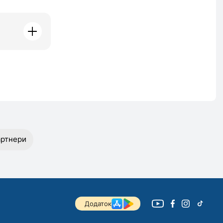
ртнери
Додаток