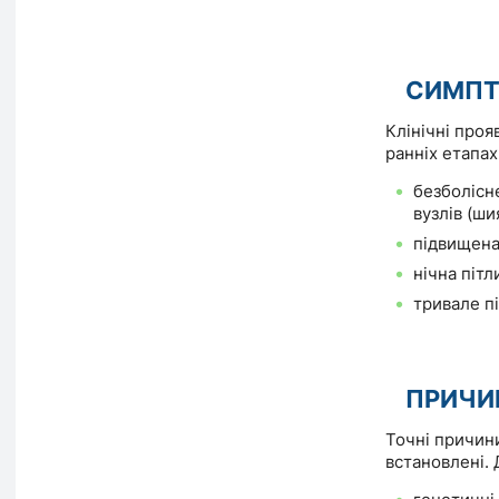
СИМП
Клінічні проя
ранніх етапах
безболісн
вузлів (ши
підвищена
нічна пітл
тривале п
ПРИЧИ
Точні причин
встановлені. 