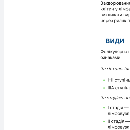
Захворювання
клітин у лімф
викликати ви
через ризик 
ВИДИ
Фолікулярна н
ознаками:
За гістологіч
I–II ступі
IIIA ступі
За стадією по
I стадія —
лімфовузл
II стадія 
лімфовузлі