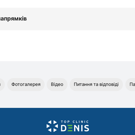
напрямків
и
Фотогалерея
Відео
Питання та відповіді
Па