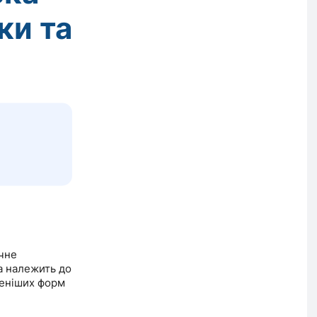
ки та
чне
а належить до
реніших форм