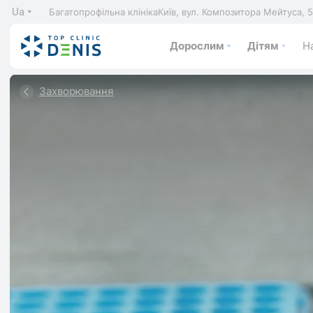
Ua
Багатопрофільна клініка
Київ, вул. Композитора Мейтуса, 
Дорослим
Дітям
На
Захворювання