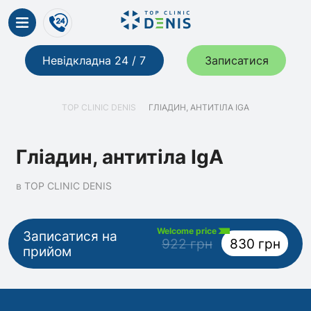
Невідкладна 24 / 7
Записатися
TOP CLINIC DENIS
ГЛІАДИН, АНТИТІЛА IGA
Гліадин, антитіла IgA
в TOP CLINIC DENIS
Welcome price
Записатися на
922 грн
830 грн
прийом