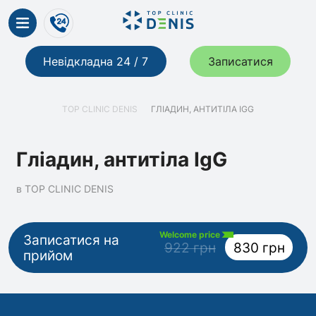
Невідкладна 24 / 7
Записатися
TOP CLINIC DENIS
ГЛІАДИН, АНТИТІЛА IGG
Гліадин, антитіла IgG
в TOP CLINIC DENIS
Welcome price
Записатися на
922 грн
830 грн
прийом