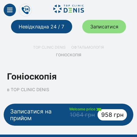
Невідкладна 24 / 7
Записатися
TOP CLINIC DENIS
ОФТАЛЬМОЛОГІЯ
ГОНІОСКОПІЯ
Гоніоскопія
в TOP CLINIC DENIS
Welcome price
Записатися на
1064 грн
958 грн
прийом