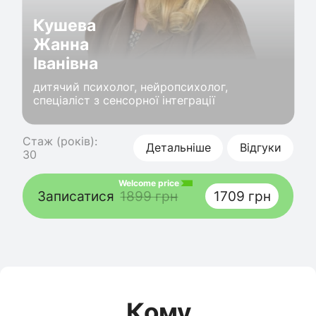
Кушева
Жанна
Іванівна
дитячий психолог, нейропсихолог,
спеціаліст з сенсорної інтеграції
Стаж (років):
Детальніше
Відгуки
30
Welcome price
Записатися
1899 грн
1709 грн
Кому