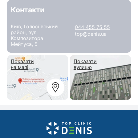
Контакти
Київ, Голосіївський
044 455 75 55
район, вул.
top@denis.ua
Композитора
Мейтуса, 5
Показати
Показати
на мапі
вулицю