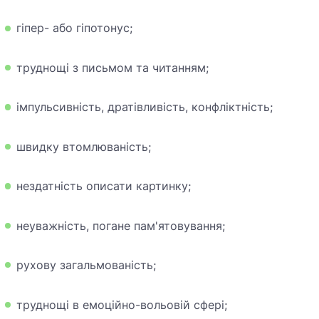
гіпер- або гіпотонус;
труднощі з письмом та читанням;
імпульсивність, дратівливість, конфліктність;
швидку втомлюваність;
нездатність описати картинку;
неуважність, погане
пам'ят
овування;
рухову загальмованість;
труднощі в емоційно-вольовій сфері;