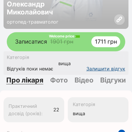
Олександр
Миколайович
ортопед-травматолог
Welcome price
Записатися
1901 грн
1711 грн
Категорія
вища
Відгуків поки немає
Залишити відгук
Про лікаря
Фото
Відео
Відгуки
Категорія
Практичний
22
досвід (років):
вища