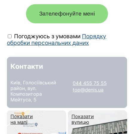
Зателефонуйте мені
Погоджуюсь з умовами
Порядку
обробки персональних даних
Контакти
Київ, Голосіївський
044 455 75 55
район, вул.
top@denis.ua
Композитора
Мейтуса, 5
Показати
Показати
на мапі
вулицю