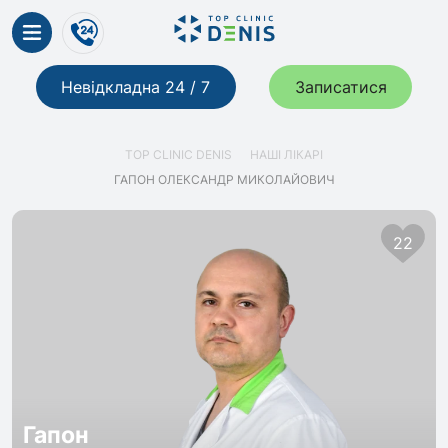
Невідкладна 24 / 7
Записатися
TOP CLINIC DENIS
НАШІ ЛІКАРІ
ГАПОН ОЛЕКСАНДР МИКОЛАЙОВИЧ
22
Гапон