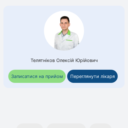
Телятніков Олексій Юрійович
Записатися на прийом
Переглянути лікаря