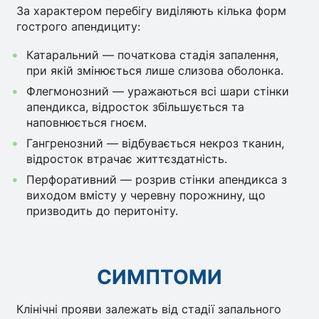
За характером перебігу виділяють кілька форм
гострого апендициту:
Катаральний — початкова стадія запалення,
при якій змінюється лише слизова оболонка.
Флегмонозний — уражаються всі шари стінки
апендикса, відросток збільшується та
наповнюється гноєм.
Гангренозний — відбувається некроз тканин,
відросток втрачає життєздатність.
Перфоративний — розрив стінки апендикса з
виходом вмісту у черевну порожнину, що
призводить до перитоніту.
СИМПТОМИ
Клінічні прояви залежать від стадії запального