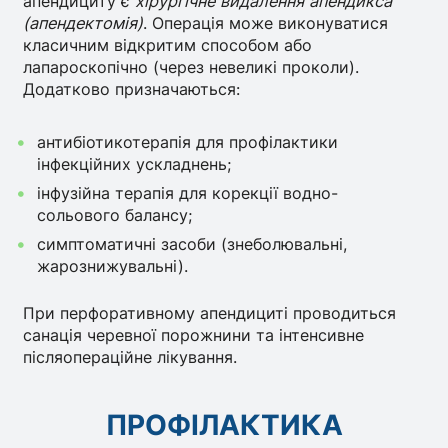
апендициту є
хірургічне видалення апендикса
(апендектомія)
. Операція може виконуватися
класичним відкритим способом або
лапароскопічно (через невеликі проколи).
Додатково призначаються:
антибіотикотерапія для профілактики
інфекційних ускладнень;
інфузійна терапія для корекції водно-
сольового балансу;
симптоматичні засоби (знеболювальні,
жарознижувальні).
При перфоративному апендициті проводиться
санація черевної порожнини та інтенсивне
післяопераційне лікування.
ПРОФІЛАКТИКА