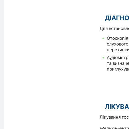
ДІАГН
Для встановле
Отоскопія
слухового
перетинки
Аудіометрі
та визнач
приглухува
ЛІКУВ
Лікування го
Медикаментоз