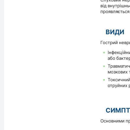
від внутрішн
проявляється
ВИДИ
Гострий неври
Інфекційн
або бакте
Травматич
мозкових 
Токсични
отруйних 
СИМП
Основними пр