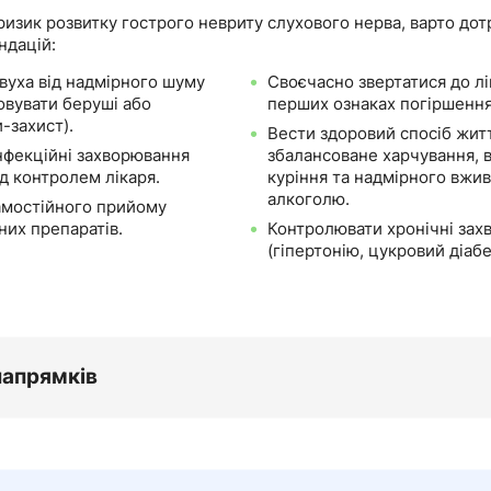
ризик розвитку гострого невриту слухового нерва, варто до
ндацій:
вуха від надмірного шуму
Своєчасно звертатися до лі
овувати беруші або
перших ознаках погіршення
-захист).
Вести здоровий спосіб жит
інфекційні захворювання
збалансоване харчування, в
ід контролем лікаря.
куріння та надмірного вжи
алкоголю.
амостійного прийому
них препаратів.
Контролювати хронічні зах
(гіпертонію, цукровий діабе
напрямків