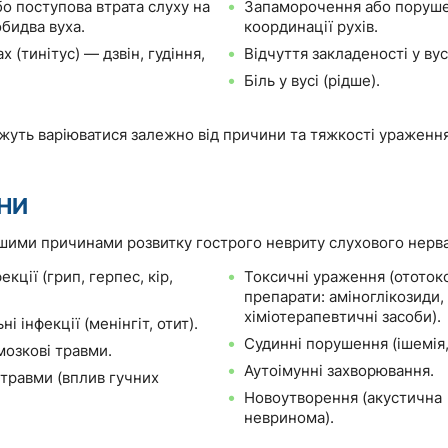
бо поступова втрата слуху на
Запаморочення або поруш
бидва вуха.
координації рухів.
х (тинітус) — дзвін, гудіння,
Відчуття закладеності у вус
Біль у вусі (рідше).
уть варіюватися залежно від причини та тяжкості ураження
НИ
ими причинами розвитку гострого невриту слухового нерва
екції (грип, герпес, кір,
Токсичні ураження (ототок
препарати: аміноглікозиди,
хіміотерапевтичні засоби).
ні інфекції (менінгіт, отит).
Судинні порушення (ішемія,
озкові травми.
Аутоімунні захворювання.
 травми (вплив гучних
Новоутворення (акустична
невринома).