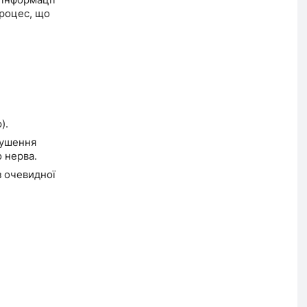
процес, що
).
рушення
 нерва.
з очевидної