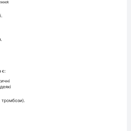
ення
і.
.
 є:
сичні
 деякі
 тромбози).