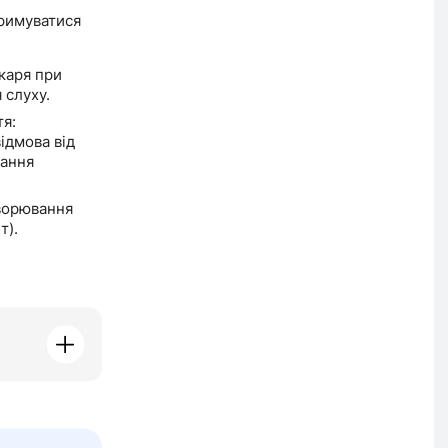
тримуватися
каря при
 слуху.
тя:
ідмова від
вання
ворювання
т).