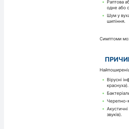
Раптова а
одне або о
Шум у вуха
шипіння.
Симптоми мож
ПРИЧИ
Найпоширеніш
Вірусні інф
краснуха).
Бактеріаль
Черепно-м
Акустичні
звуків).