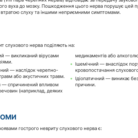
ього вуха до мозку. Пошкодження цього нерва порушує цей 
 втратою слуху та іншими неприємними симптомами.
т слухового нерва поділяють на:
ий — викликаний вірусами
медикаментів або алкоголю
ріями.
Ішемічний — внаслідок по
ний — наслідок черепно-
кровопостачання слухового
травм або акустичних травм.
Ідіопатичний — виникає бе
й — спричинений впливом
причини.
речовин (наприклад, деяких
ТОМИ
оявами гострого невриту слухового нерва є: