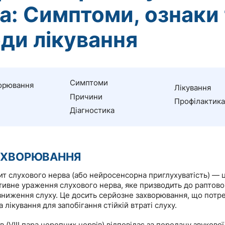
а: Симптоми, ознаки 
ди лікування
Симптоми
орювання
Лікування
Причини
Профілактика
Діагностика
АХВОРЮВАННЯ
ит слухового нерва (або нейросенсорна приглухуватість) — 
тивне ураження слухового нерва, яке призводить до раптово
зниження слуху. Це досить серйозне захворювання, що потр
а лікування для запобігання стійкій втраті слуху.
 (VIII пара черепних нервів) відповідає за передачу звукової