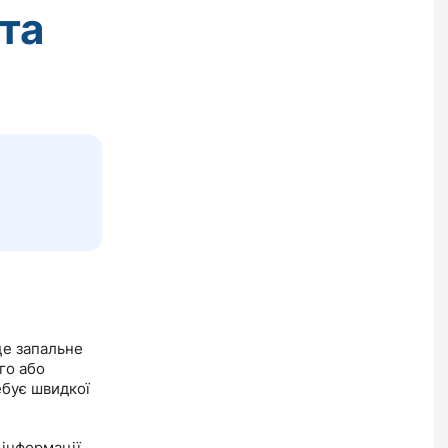
та
це запальне
го або
ебує швидкої
 інформації