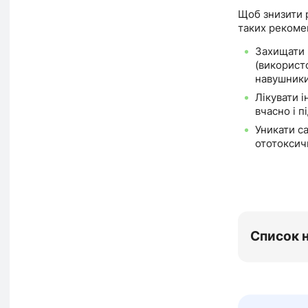
Щоб знизити 
таких рекоме
Захищати 
(використ
навушники
Лікувати 
вчасно і п
Уникати с
ототоксич
Список 