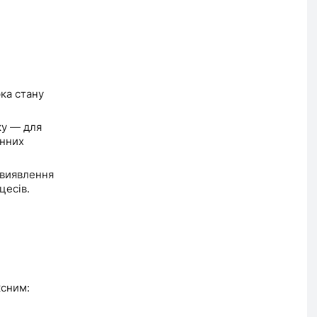
ка стану
ку — для
инних
 виявлення
цесів.
ксним: