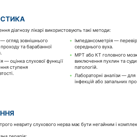
ОСТИКА
ння діагнозу лікарі використовують такі методи:
 — огляд зовнішнього
Імпедансометрія — перевір
 проходу та барабанної
середнього вуха.
.
МРТ або КТ головного моз
я — оцінка слухової функції
виключення пухлин та суд
ення ступеня
патологій.
тості.
Лабораторні аналізи — для
інфекцій або запальних про
АННЯ
строго невриту слухового нерва має бути негайним і компле
на терапія: