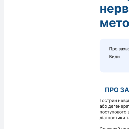
нерв
мето
Про захв
Види
ПРО З
Гострий невр
або дегенера
поступового 
діагностики т
Слуховий нерв