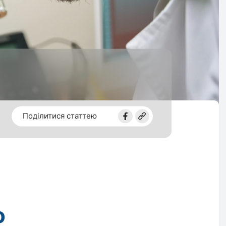
Поділитися статтею
о