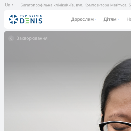
Ua
Багатопрофільна клініка
Київ, вул. Композитора Мейтуса, 
Дорослим
Дітям
На
Захворювання