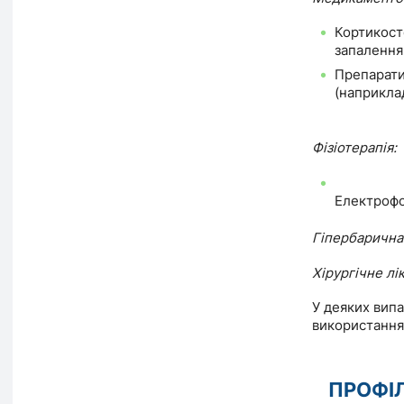
Кортикост
запалення 
Препарати
(наприклад
Фізіотерапія:
Електрофо
Гіпербарична
Хірургічне лі
У деяких вип
використання 
ПРОФІ