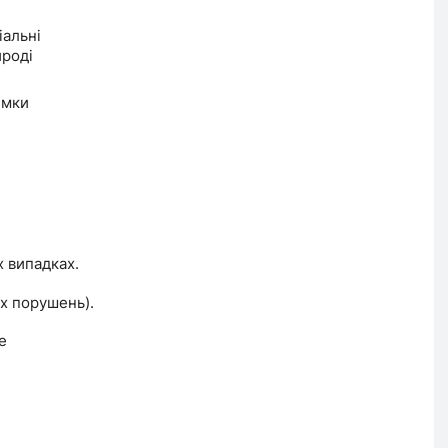
іальні
ироді
имки
х випадках.
их порушень).
е