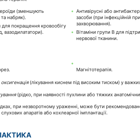
ероїди (зменшують
Антивірусні або антибактер
та набряк).
засоби (при інфекційній пр
захворювання).
 для покращення кровообігу
, вазодилататори).
Вітаміни групи B для підтр
нервової тканини.
рез.
Магнітотерапія.
 оксигенація
(лікування киснем під високим тиском) у важки
кування
(рідко, при наявності пухлини або тяжких анатомічн
адках, при незворотному ураженні, може бути рекомендован
слухових апаратів або кохлеарної імплантації.
ЛАКТИКА