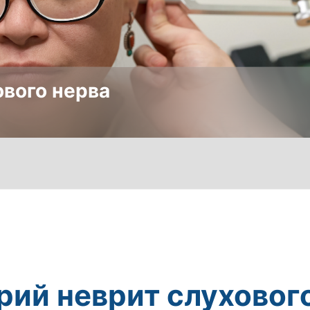
ового нерва
рий неврит слуховог