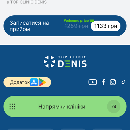
в TOP CLINIC DENIS
Welcome price
Записатися на
1259 грн
1133 грн
прийом
Додаток
Напрямки клініки
74