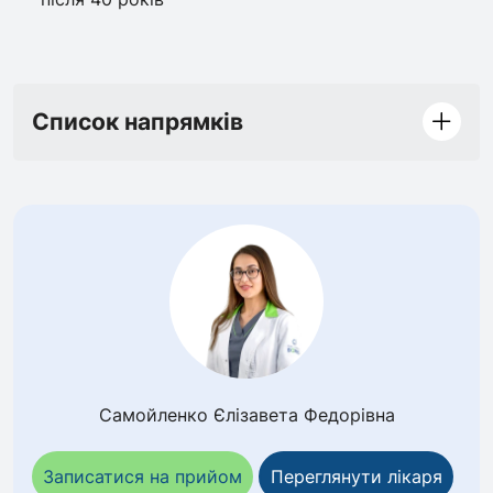
Список напрямків
Самойленко Єлізавета Федорівна
Записатися на прийом
Переглянути лікаря