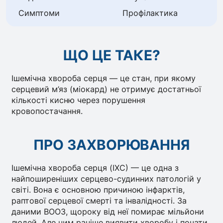
Симптоми
Профілактика
ЩО ЦЕ ТАКЕ?
Ішемічна хвороба серця — це стан, при якому
серцевий м’яз (міокард) не отримує достатньої
кількості кисню через порушення
кровопостачання.
ПРО ЗАХВОРЮВАННЯ
Ішемічна хвороба серця (ІХС) — це одна з
найпоширеніших серцево-судинних патологій у
світі. Вона є основною причиною інфарктів,
раптової серцевої смерті та інвалідності. За
даними ВООЗ, щороку від неї помирає мільйони
людей. Але чим раніше виявити хворобу і почати