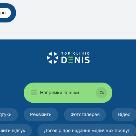
грн
Напрямки клініки
74
дгуки
Реквізити
Фотогалерея
Відео
шити відгук
Договір про надання медичних послуг