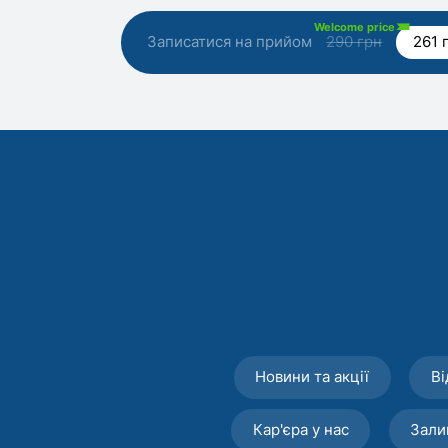
Welcome price
Записатися на прийом
290 грн
261 
Новини та акції
Ві
Кар'єра у нас
Зали