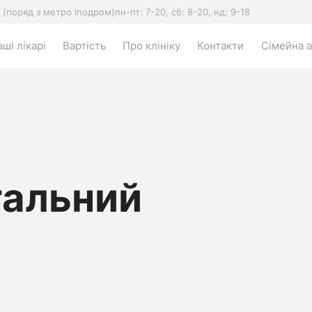
5 (поряд з метро Іподром)
пн-пт: 7-20, сб: 8-20, нд: 9-18
ші лікарі
Вартість
Про клініку
Контакти
Сімейна а
гальний