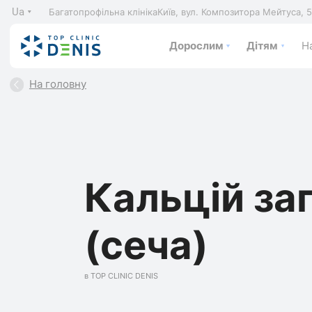
Ua
Багатопрофільна клініка
Київ, вул. Композитора Мейтуса, 
Дорослим
Дітям
На
На головну
Кальцій за
(сеча)
в TOP CLINIC DENIS