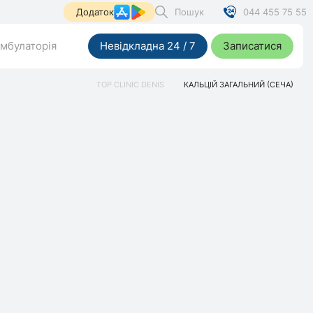
Пошук
044 455 75 55
Додаток
мбулаторія
Невідкладна 24 / 7
Записатися
TOP CLINIC DENIS
КАЛЬЦІЙ ЗАГАЛЬНИЙ (СЕЧА)