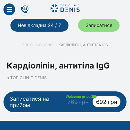
Невідкладна 24 / 7
Записатися
TOP CLINIC DENIS
КАРДІОЛІПІН, АНТИТІЛА IGG
Кардіоліпін, антитіла IgG
в TOP CLINIC DENIS
Welcome price
Записатися на
769 грн
692 грн
прийом