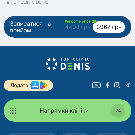
в TOP CLINIC DENIS
Welcome price
Записатися на
4408 грн
3967 грн
прийом
Додаток
Напрямки клініки
74