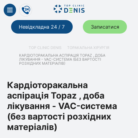
Невідкладна 24 / 7
Записатися
TOP CLINIC DENIS
ТОРАКАЛЬНА ХІРУРГІЯ
КАРДІОТОРАКАЛЬНА АСПІРАЦІЯ TOPAZ , ДОБА
ЛІКУВАННЯ - VAC-СИСТЕМА (БЕЗ ВАРТОСТІ
РОЗХІДНИХ МАТЕРІАЛІВ)
Кардіоторакальна
аспірація Topaz , доба
лікування - VAC-система
(без вартості розхідних
матеріалів)