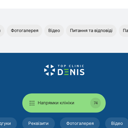
и
Фотогалерея
Відео
Питання та відповіді
Па
Напрямки клініки
74
дгуки
Реквізити
Фотогалерея
Відео