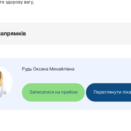
е здорову вагу,
напрямків
Рудь Оксана Михайлівна
Записатися на прийом
Переглянути лік