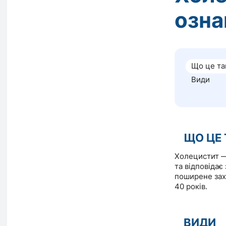
озна
Що це та
Види
ЩО ЦЕ 
Холецистит —
та відповідає
поширене захв
40 років.
ВИДИ