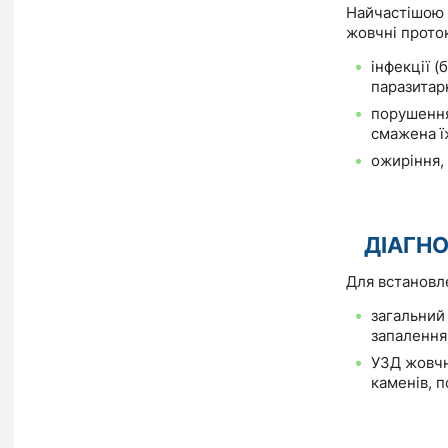
Найчастішою
жовчні проток
інфекції (б
паразитарн
порушення
смажена їж
ожиріння,
ДІАГН
Для встановл
загальний 
запалення)
УЗД жовчн
каменів, п