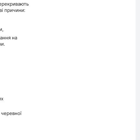
перекривають
ві причини:
и,
чання на
и.
их
 черевної