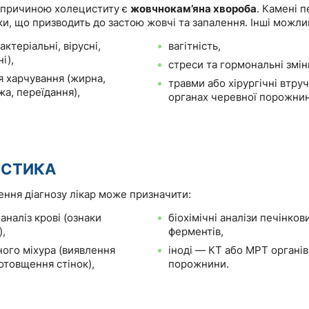
 причиною холециститу є
жовчнокам’яна хвороба
. Камені 
и, що призводить до застою жовчі та запалення. Інші можли
актеріальні, вірусні,
вагітність,
і),
стреси та гормональні змін
 харчування (жирна,
травми або хірургічні втру
а, переїдання),
органах черевної порожнин
ОСТИКА
ення діагнозу лікар може призначити:
аналіз крові (ознаки
біохімічні аналізи печінков
,
ферментів,
ого міхура (виявлення
іноді — КТ або МРТ органів
отовщення стінок),
порожнини.