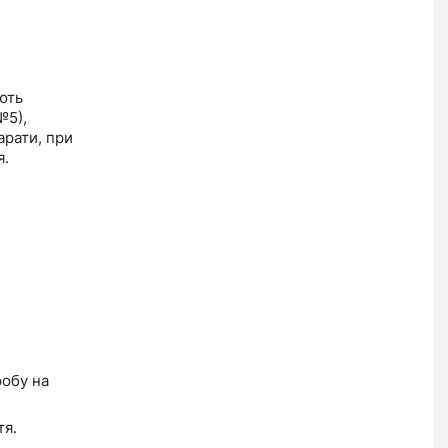
ють
№5),
арати, при
я.
робу на
тя.