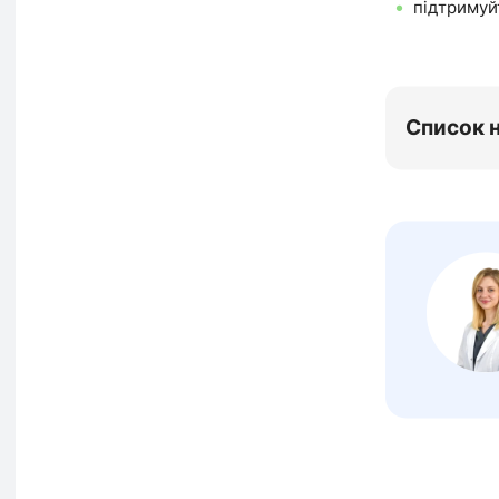
підтримуйт
Список 