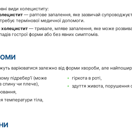
овні види холециститу:
олецистит
— раптове запалення, яке зазвичай супроводжує
отребує термінової медичної допомоги.
 холецистит
— тривале, мляве запалення, яке може розвива
падів гострої форми або без явних симптомів.
ТОМИ
уть варіюватися залежно від форми хвороби, але найпошир
вому підребер’ї (може
гіркота в роті,
в спину чи плече),
здуття живота, порушення с
лювання,
я температури тіла,
НИ