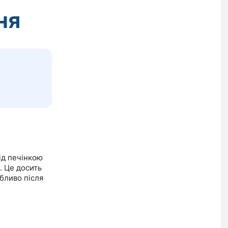
ня
ід печінкою
. Це досить
обливо після