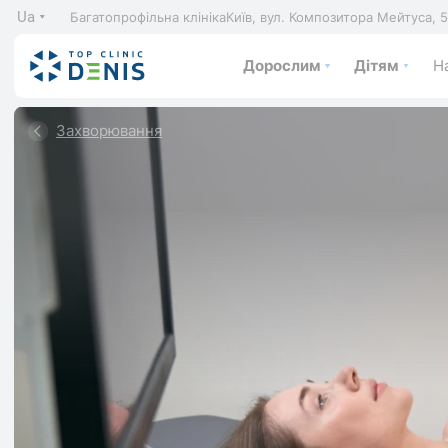
Ua
Багатопрофільна клініка
Київ, вул. Композитора Мейтуса, 
Дорослим
Дітям
На
Захворювання