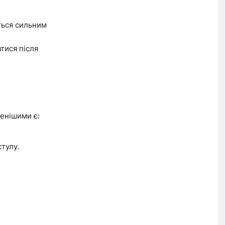
ться сильним
тися після
енішими є:
тулу.