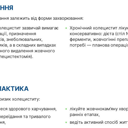
АННЯ
ання залежить від форми захворювання:
олецистит зазвичай вимагає
Хронічний холецистит ліку
ації, призначення
консервативно: дієта (стіл 
ків, знеболювальних,
ферменти, жовчогінні преп
ків, а в складних випадках
потребі — планова операці
чного видалення жовчного
лецистектомія).
ЛАКТИКА
ризик холециститу:
еся здорового харчування,
лікуйте жовчнокам’яну хво
ранніх етапах,
переїдання та тривалого
ня,
ведіть активний спосіб жит