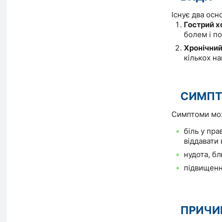
Існує два осн
Гострий х
болем і п
Хронічний
кількох на
СИМП
Симптоми мож
біль у пра
віддавати 
нудота, б
підвищенн
ПРИЧИ