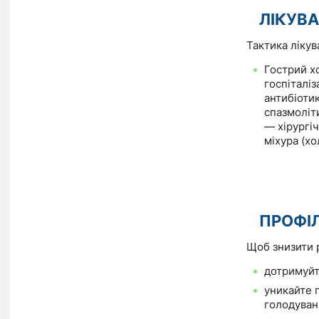
ЛІКУВ
Тактика лікув
Гострий х
госпіталіз
антибіоти
спазмоліти
— хірургі
міхура (хо
ПРОФІ
Щоб знизити 
дотримуйт
уникайте 
голодуван