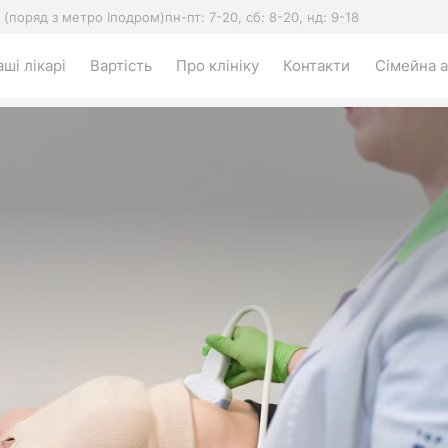
5 (поряд з метро Іподром)
пн-пт: 7-20, сб: 8-20, нд: 9-18
ші лікарі
Вартість
Про клініку
Контакти
Сімейна а