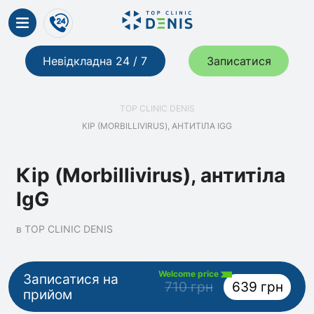
Невідкладна 24 / 7
Записатися
TOP CLINIC DENIS
КІР (MORBILLIVIRUS), АНТИТІЛА IGG
Кір (Morbillivirus), антитіла
IgG
в TOP CLINIC DENIS
Welcome price
Записатися на
710 грн
639 грн
прийом