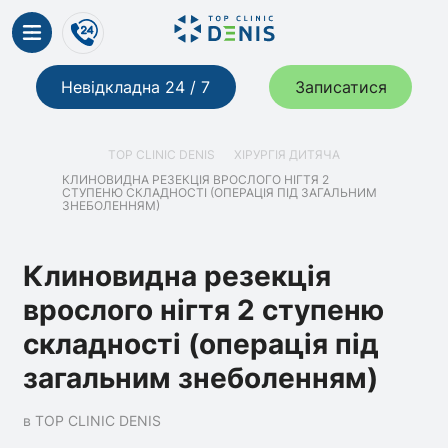
Невідкладна 24 / 7
Записатися
TOP CLINIC DENIS
ХІРУРГІЯ ДИТЯЧА
КЛИНОВИДНА РЕЗЕКЦІЯ ВРОСЛОГО НІГТЯ 2
СТУПЕНЮ СКЛАДНОСТІ (ОПЕРАЦІЯ ПІД ЗАГАЛЬНИМ
ЗНЕБОЛЕННЯМ)
Клиновидна резекція
врослого нігтя 2 ступеню
складності (операція під
загальним знеболенням)
в TOP CLINIC DENIS