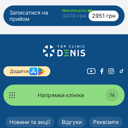
Welcome price
Записатися на
3279 грн
2951 грн
прийом
Додаток
Напрямки клініки
74
Новини та акції
Відгуки
Реквізити