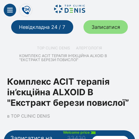
Невідкладна 24 / 7
Записатися
TOP CLINIC DENIS
АЛЕРГОЛОГІЯ
КОМПЛЕКС АСІТ ТЕРАПІЯ ІН’ЄКЦІЙНА ALXOID B
"ЕКСТРАКТ БЕРЕЗИ ПОВИСЛОЇ”
Комплекс АСІТ терапія
ін’єкційна ALXOID B
"Екстракт берези повислої”
в TOP CLINIC DENIS
Welcome price
Записатися на
33430