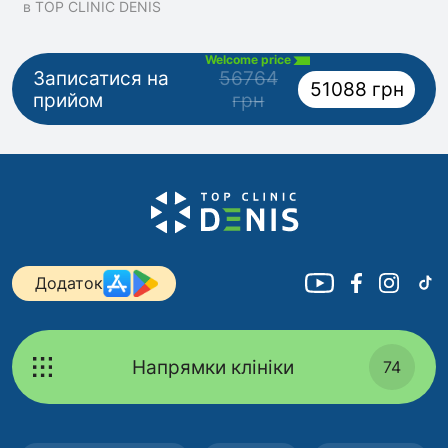
в TOP CLINIC DENIS
Welcome price
Записатися на
56764
51088 грн
прийом
грн
Додаток
Напрямки клініки
74