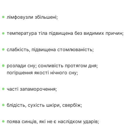
лімфовузли збільшені;
температура тіла підвищена без видимих ​​причин;
слабкість, підвищена стомлюваність;
розлади сну; сонливість протягом дня;
погіршення якості нічного сну;
часті запаморочення;
блідість, сухість шкіри, свербіж;
поява синців, які не є наслідком ударів;