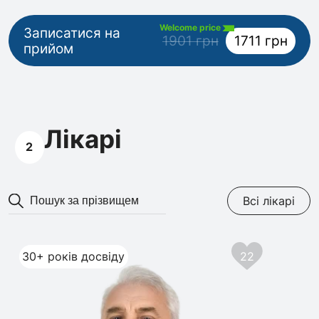
Welcome price
Записатися на
1901 грн
1711 грн
прийом
Лікарі
2
Всі лікарі
30+ років досвіду
22