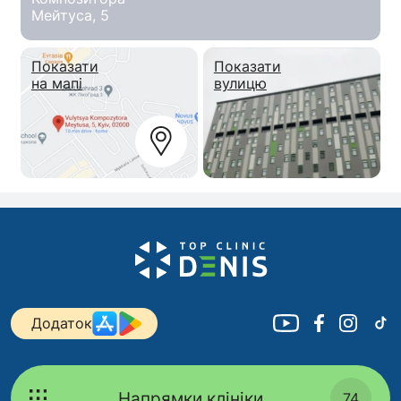
Мейтуса, 5
Показати
Показати
на мапі
вулицю
Додаток
Напрямки клініки
74