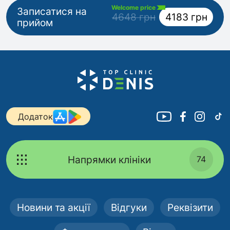
Welcome price
Записатися на
4648 грн
4183 грн
прийом
Додаток
Напрямки клініки
74
Новини та акції
Відгуки
Реквізити