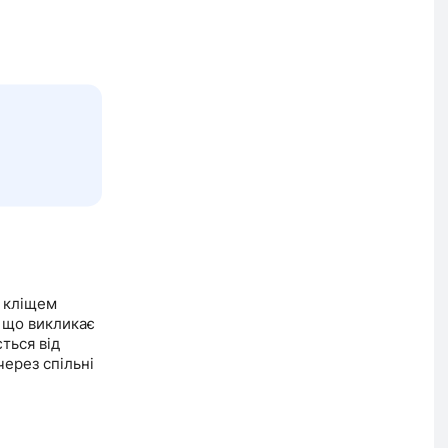
 кліщем
, що викликає
ться від
ерез спільні