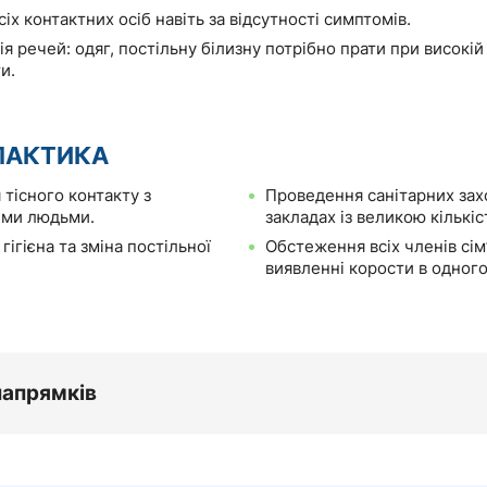
іх контактних осіб навіть за відсутності симптомів.
я речей: одяг, постільну білизну потрібно прати при високі
и.
ЛАКТИКА
тісного контакту з
Проведення санітарних захо
ими людьми.
закладах із великою кількі
гігієна та зміна постільної
Обстеження всіх членів сім’
виявленні корости в одного
напрямків