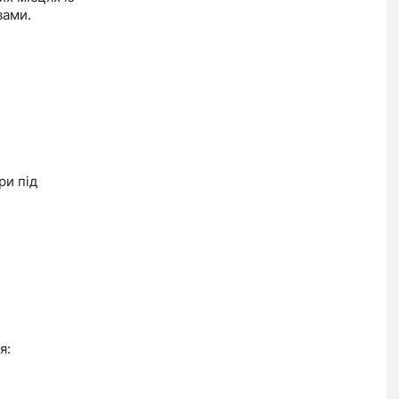
вами.
ри під
я: