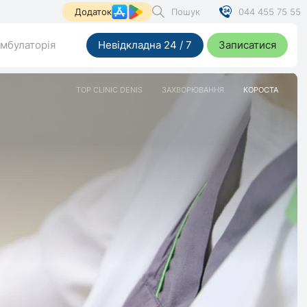
Пошук
044 455 75 55
Додаток
мбулаторія
Невідкладна 24 / 7
Записатися
TOP CLINIC DENIS
ЗАХВОРЮВАННЯ
КОРОСТА