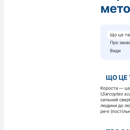
мето
Що це та
Про захв
Види
ЩО ЦЕ 
Короста — це
(
Sarcoptes sca
сильний свер
людини до люд
речі (постільн