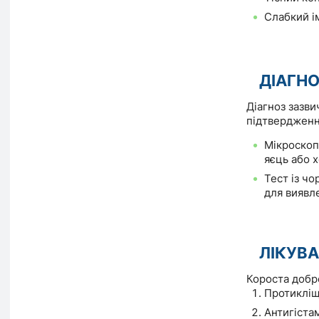
Слабкий ім
ДІАГН
Діагноз зазви
підтвердженн
Мікроскопі
яєць або х
Тест із ч
для виявл
ЛІКУВ
Короста добре
Протикліщ
Антигістам