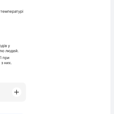
й температурі
дів у
стю людей.
ї при
 з них.