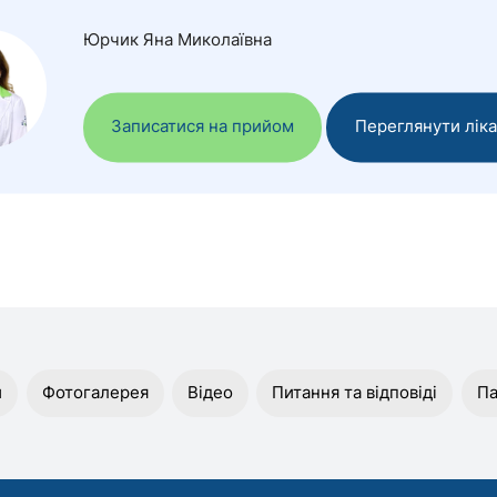
Юрчик Яна Миколаївна
Записатися на прийом
Переглянути лік
и
Фотогалерея
Відео
Питання та відповіді
Па