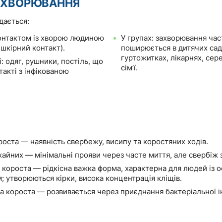
АХВОРЮВАННЯ
дається:
нтактом із хворою людиною
У групах: захворювання час
шкірний контакт).
поширюється в дитячих сад
гуртожитках, лікарнях, сер
: одяг, рушники, постіль, що
сім’ї.
такті з інфікованою
роста — наявність свербежу, висипу та коростяних ходів.
айних — мінімальні прояви через часте миття, але свербіж з
 короста — рідкісна важка форма, характерна для людей із 
; утворюються кірки, висока концентрація кліщів.
а короста — розвивається через приєднання бактеріальної ін