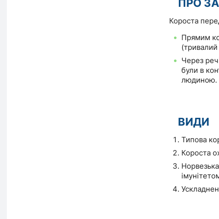
ПРО З
Короста пере
Прямим ко
(тривалий 
Через речі
були в кон
людиною.
ВИДИ
Типова ко
Короста ох
Норвезька
імунітетом
Ускладнен