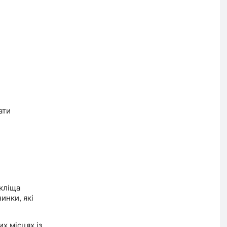
ати
кліща
инки, які
х місцях із