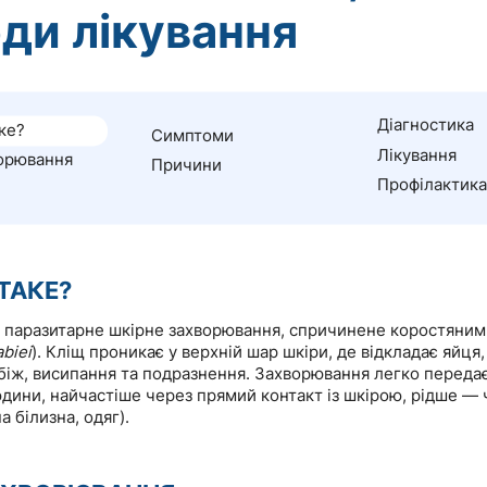
ди лікування
Діагностика
ке?
Симптоми
Лікування
орювання
Причини
Профілактика
ТАКЕ?
 паразитарне шкірне захворювання, спричинене коростяним
biei
). Кліщ проникає у верхній шар шкіри, де відкладає яйця
біж, висипання та подразнення. Захворювання легко передає
ини, найчастіше через прямий контакт із шкірою, рідше — ч
а білизна, одяг).