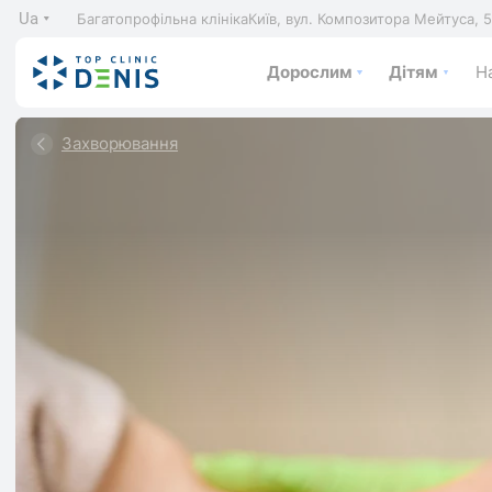
Ua
Багатопрофільна клініка
Київ, вул. Композитора Мейтуса, 
Дорослим
Дітям
На
Захворювання