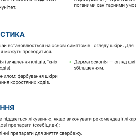
поганими санітарними умо
унітет.
ОСТИКА
чай встановлюється на основі симптомів і огляду шкіри. Для
я можуть проводитися:
я (виявлення кліщів, їхніх
Дерматоскопія — огляд шкі
одів).
збільшенням.
орнилом: фарбування шкіри
ення коростяних ходів.
АННЯ
 піддається лікуванню, якщо виконувати рекомендації лікар
ові препарати (скебіциди):
інні препарати для зняття свербежу.