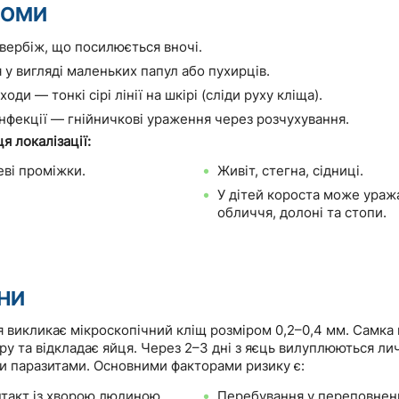
ТОМИ
вербіж, що посилюється вночі.
 у вигляді маленьких папул або пухирців.
ходи — тонкі сірі лінії на шкірі (сліди руху кліща).
інфекції — гнійничкові ураження через розчухування.
я локалізації:
ві проміжки.
Живіт, стегна, сідниці.
У дітей короста може ураж
обличчя, долоні та стопи.
НИ
 викликає мікроскопічний кліщ розміром 0,2–0,4 мм. Самка 
у та відкладає яйця. Через 2–3 дні з яєць вилуплюються лич
и паразитами. Основними факторами ризику є:
нтакт із хворою людиною.
Перебування у переповнени