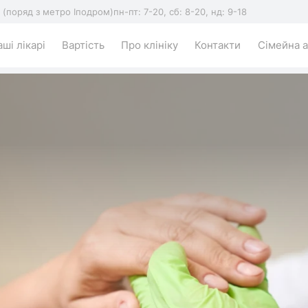
5 (поряд з метро Іподром)
пн-пт: 7-20, сб: 8-20, нд: 9-18
ші лікарі
Вартість
Про клініку
Контакти
Сімейна а