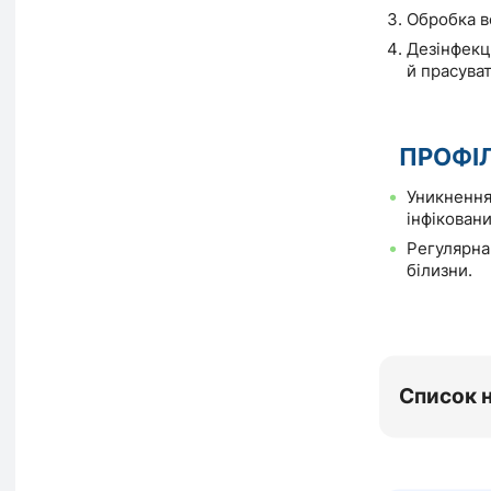
Обробка вс
Дезінфекці
й прасуват
ПРОФІ
Уникнення 
інфікован
Регулярна 
білизни.
Список 