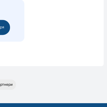
аря
ртнери