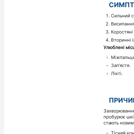
СИМП
Сильний с
Висипання
Коростяні 
Вторинні 
Улюблені місц
Міжпальце
Зап’ястя.
Лікті.
ПРИЧИ
Захворювання
пробурює шкір
стають новим
Тісний ко