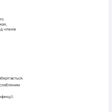
то
ках,
ед членів
берігається.
ослабленим
фекції.